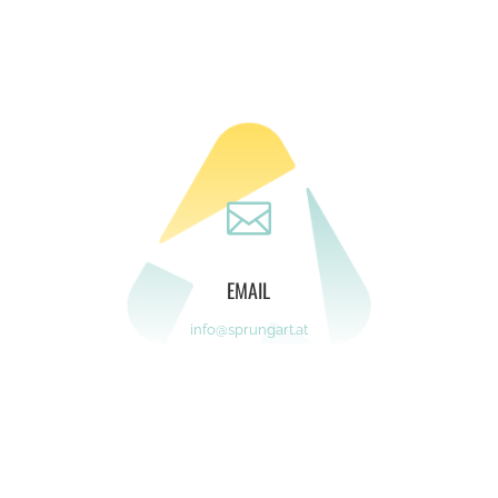

EMAIL
info@sprungart.at